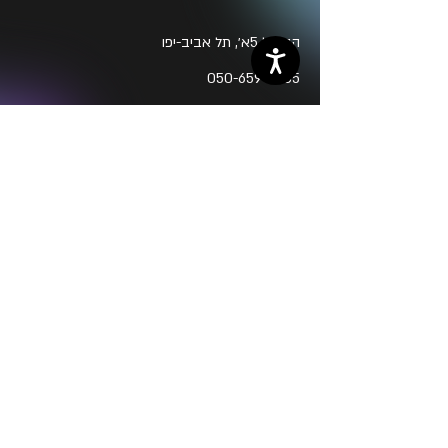
הברזל 5א׳, תל אביב-יפו
050-659-5205
mosmister@gmail.com
שם פרטי
שם משפחה
כתובת מייל