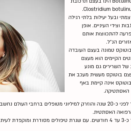
בוטוקס או בשמו הרפואי Botulinum toxin הינו בעצם תרכובת
מטוהרת המיוצרת מחיידק בשם Clostridium botulinum.
תי ובעל יעילות בלתי רגילה
ת וצידי העיניים. אופן
פרעה להתכווצות אותם
ורים הנ״ל.
בוטוקס טמונה בעצם העובדה
טים הקיימים הוא מעצם
של השרירים גם מונע
עצם בוטוקס מעשית מעכב את
וטוקס אינה קיימת באף
 האסתטיקה.
בוטוקס אשר אושר ע״י ה-FDA כבר לפני כ-20 שנה והוזרק למיליוני מטופלים בר
הרפואה האסתטית.
משך ההשפעה של הבוטוקס מוגדר כ-3 עד 4 חודשים. עם שגרת טיפולים מסודרת ו