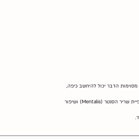
 נשים מסוימות הדבר יכול להיחשב כיפה,
טיפול בקמטוטי סנטר – מטופלים הסובלים מסנטר עם עור דמוי תפוז (Peau D'orange) בוטוקס גורם להרפיית שריר הסנטר (Mentalis) ושיפור
.