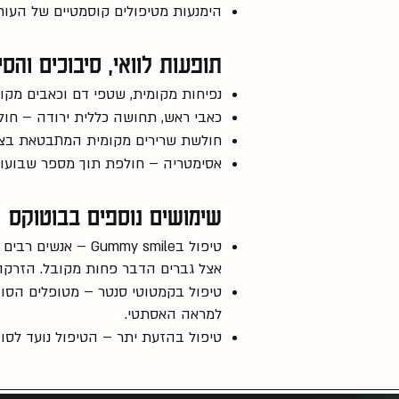
הימנעות מטיפולים קוסמטיים של העו
תופעות לוואי, סיבוכים והסי
נפיחות מקומית, שטפי דם וכאבים מקומ
כאבי ראש, תחושה כללית ירודה – חול
חולשת שרירים מקומית המתבטאת בצני
אסימטריה – חולפת תוך מספר שבועו
שימושים נוספים בבוטוקס
טיפול בummy smile
אצל גברים הדבר פחות מקובל. הזרקה
למראה האסתטי.
טיפול בהזעת יתר – הטיפול נועד לסובל