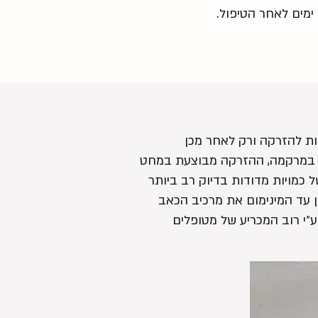
ת הרלוונטיות להזרקה ורק לאחר מכן
ת במרקמה, ההזרקה מבוצעת במחט
מזרק אוטומטי ייחודי (Juvapen) המבצע הזרקה של כמויות מדודות בדיוק רב ביותר
 עד המינימום את מרכיב הכאב
שיר ה-VAD (Vibration Anesthesia Device), אשר דווח ע״י רוב המכריע של מטופלים