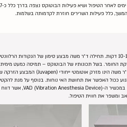
המשך, כלל פעילות השרירים חוזרת לקדמותה בשלמות.
הטיפול מתבצע במרפאה ואורך כ10-15 דקות. תחילה ד״ר משה מבצע סימון של הנקודו
קת החומר. בשל תכונותיו של הבוטוקס – תמיסה כמעט מימי
עדינה ביותר. המזרק בו משתמש ד״ר משה הינו 
וע ככול האפשר את תחושת האי נוחות. בנוסף על מנת להקטין
בהזרקה, ד״ר מיכאל משה משתמש במכ
 ומשפר את חווית הטיפול.