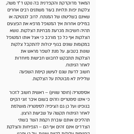
המאוד מדוקדקת והקפדנית בה נוקט ד״ר משה,
צלקות יפות תלויות בעוד משתנים רבים אחרים
שאינם בשליטתו של המנתח. לרוב לגנטיקה או
במילים אחרות איך המטופל מרפא את הפצעים
תהיה חשיבות מכרעת מבחינת הצלקות. נושא
הצלקות אף כל כך מורכב כי אצל אותו המטופל
במקומות שונים בגוף יכולות להתקבל צלקות
שונות בטבען. על מנת לשפר מראש את
הצלקות תתבקש לחבוש חבישות מיוחדות
לאחר הניתוח.
חשוב לדעת שגם לעישון קיימת השפעה
שלילית לא מבוטלת על הצלקות.
אסימטריה (חוסר שוויון) – ראשית חשוב לזכור
כי איננו סימטריים וזהים בשום איבר זוגי הקיים
בגופינו ועל כן גם הציפיה לסימטריה מושלמת
לאחר הניתוח תקשה על שביעות הרצון.
תהליכים אותם עוברת רקמת השד בשתי
הצדדים אינם זהים אף הם – הנפיחות והצלקת
הפנימית עלולות להיות שונות. על כן יתכנו