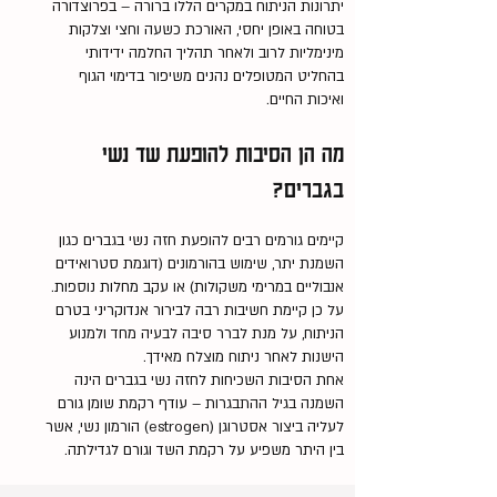
יתרונות הניתוח במקרים הללו ברורה – בפרוצדורה
בטוחה באופן יחסי, האורכת כשעה וחצי וצלקות
מינימליות לרוב ולאחר תהליך החלמה ידידותי
בהחליט המטופלים נהנים משיפור בדימוי הגוף
ואיכות החיים.
מה הן הסיבות להופעת שד נשי
בגברים?
קיימים גורמים רבים להופעת חזה נשי בגברים כגון
השמנת יתר, שימוש בהורמונים (דוגמת סטרואידים
אנבוליים במרימי משקולות) או עקב מחלות נוספות.
על כן קיימת חשיבות רבה לבירור אנדוקריני בטרם
הניתוח, על מנת לברר סיבה לבעיה מחד ולמנוע
הישנות לאחר ניתוח מוצלח מאידך.
אחת הסיבות השכיחות לחזה נשי בגברים הינה
השמנה בגיל ההתבגרות – עודף רקמת שומן גורם
לעליה ביצור אסטרוגן (estrogen) הורמון נשי, אשר
בין היתר משפיע על רקמת השד וגורם לגדילתה.