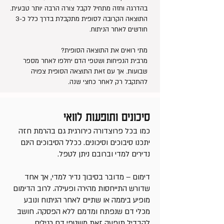
בהדרגה וחזה מתחיל לקבל צורה הרבה יותר טבעית.
התוצאה הקרובה לסופית מתקבלת בדרך כלל כ-3
חודשים לאחר הניתוח.
מתי רואים את התוצאה הסופית?
מרבית הנפיחות ושטפי הדם יחלפו לאחר מספר
שבועות. אך עם זאת התוצאה הסופית צפויה
להתקבל רק לאחר כחצי שנה.
סיכונים ותופעות לוואי
כמו בכל פרוצדורה כירורגית גם בהרמת חזה
יתכנו סיבוכים וסיכונים. ככלל הסיבוכים הינם
נדירים למדי וברובם ניתן לטפל.
דימום – מדובר בסיבוך נדיר למדי, אך אחד
שדורש התייחסות מהירה ופעילה. לרוב הדימום
מופיע ביממה או שתיים לאחר הניתוח ונובע
מכלי דם שנפתח ומדמם ללא הפסקה. חושב
להבדיל תופעה זאת משטפי דם רגילים