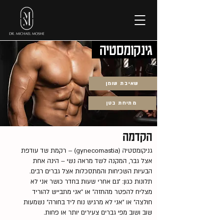
גינקומסטיה
שאיבת שומן
מתיחת בטן
הקדמה
גניקומסטיה (gynecomastia) – רקמת שד עודפת
אצל גבר, המקנה לשד מראה נשי – הינה אחת
הבעיות השכיחות והמתסכלות אצל גברים רבים.
תלונות כגון: ״גם אחרי שעות בחדר כושר אני לא
מצליח להפטר מהחזה״ או ״אני מתבייש להוריד
חולצה״ או ״אני לא מרגיש נוח ליד בחורה״ נשמעות
שוב ושוב מפי גברים צעירים יותר או פחות.