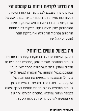
מה נדרש לקראת ניתוח גניקומסטיה?
בטרם ניתוח תתבקש לבצע לצד בדיקות רוטיניות
רגילות כגון ספירת דם ותפקודי קרישה גם בדיקה של
אנדוקרינולוג. אנדוקרינולוג (רופא העוסק בבעיות
ההורמונים) יתכן וירצה לבקש בדיקות דם הבוחנות
הורמונים (פרופיל הורמונלי) ואף בדיקת סונר
(אולטרסאונד) שד.
מה בפועל עושים בניתוח?
במהלך הניתוח מבצעים הרחקת רקמת שד העודפת,
לעיתים בתוספת שאיבת שומן (במקרים בהם קיים גם
מרכיב שומני). לרוב משתמשים בחתך ״חצי סער״
הממוקם בגבול התחתון של העטרה (משעה 3 עד
שעה 9) ובאמצעותו מבצעים את ההרחקה של
הרקמה העודפת. במידה ויש צורך בשאיבת שומן
לעיתים מוסיפים צלקות קטנות נוספות לצורך שימוש
בקנולה (צינור שאיבה). במקרים חמורים יותר של
גניקומסטיה לעיתים נדרשות צלקות נוספות.
לאחר הניתוח