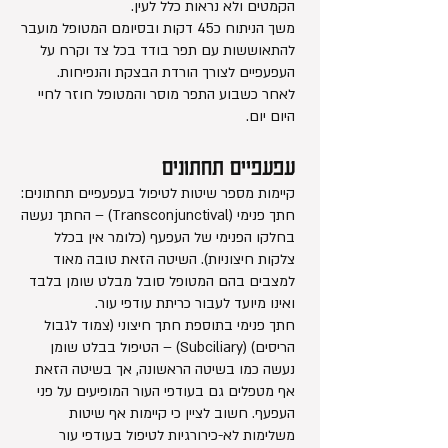
הקמטים ולא נראות כלל לעין.
משך הניתוח כ45 דקות ובסיומם המטופל מועבר
להתאוששות עם תפר בודד בכל צד וקרח על
העפעפיים לצורך הורדת הבצקת והנפיחות.
לאחר כשבוע התפר מוסר והמטופל חוזר לחיי
היום יום.
עפעפיים תחתונים
קיימות מספר שיטות לטיפול בעפעפיים תחתונים:
חתך פנימי (Transconjunctival) – החתך נעשה
בחלקו הפנימי של העפעף (כלומר אין בכלל
צלקות חיצוניות). השיטה הזאת טובה מאוד
למצבים בהם המטופל סובל מבלט שומן בלבד
ואינו מיועד לעבור כריתת עודפי עור.
חתך פנימי בתוספת חתך חיצוני (צמוד לגבול
הריסים) (Subciliary) – הטיפול בבלט שומן
נעשה כמו בשיטה הראשונה, אך בשיטה הזאת
אף מטפלים גם בעודפי העור המופיעים על פני
העפעף. חשוב לציין כי קיימות אף שיטות
משלימות לא-כירורגיות לטיפול בעודפי עור