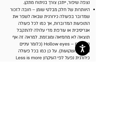
נצפה שיפור, ייתכן צורך בניתוח מתקן.
היוותרות של חלק מבלטי שומן – חובה לזכור
שמדובר בפעולה כירורגית שבאה לשפר את
התופעות המדוברות, אך כמו לכל פעולה
אגריסיבית או עודפת מדי עלולה להתקבל
תוצאה לא מחמיאה ומוגזמת. למראה זה אף
קיים שם – Hollow eyes (כלומר עיניים
מרוקנות/שקועות). על כן כמו בכל פעולה
כירורגית נפעל לפי העיקרון Less is more
(פחות זה בעצם יותר) ונשאף לבצע שינויים
מתונים ואסתטיים.
צניחת העפעף העליון כתוצאה מפגיעה בשריר
הישר העליון (Superior rectus m.). סיבוך נדיר
למדי, אשר ניתן לתיקון ניתוחי.
דמם רטרובולברי (מאחורי גלגל העין) – מדובר
בסיבוך נדיר מאוד, המצריך התערבות כירורגית
מהירה, לשחרור הלחץ על גלגל העין.
ראיה כפולה או פזילה – תופעה נדירה למדי
היכולה לנבוע מפגיעה באחד השרירים הישרים