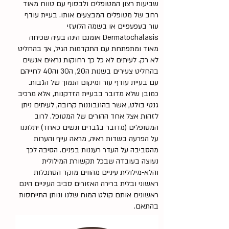
שביעות רצון המטופלים ולבסוף עם טווח מאוד
רחב של מטופלים המבצעים אותו. בעיית עודף
עור בעפעפיים או בשמה הלועזי
Dermatochalasis אומנם הינה בעיה שכיחה
מאוד ומתפתחת עם התקדמות הגיל, אך בהחליט
לא רק. לעיתים לא כל כך רחוקות נראים אנשים
בהחליט צעירים בשנות ה20, ה30 וה40 לחייהם
עם בעיית עודף עור ומיקום הנמוך של הגבות.
כמובן שלא מדובר בבעיית הזדקנות, אלא מרכיב
גנטי בולט, אשר בהתבוננות קרובה, לעיתים ניתן
לזהות אצל אחד ההורים של המטופל. לרוב
המטופלים (מדובר בגברים ונשים כאחד) יתלוננו
על הפרעה בשדות ראיה, מראה עייף והערות
מהסביבה על העדר רעננות בפנים. הסיבה לכך
נעוצה בעובדה שבכל תקשורת המילולית
והלא-מילולית עיניים מהווים מוקד הסתכלות
ראשוני ובלית ברירה האזורים סביב העיניים הינם
ראשונים אותם קולט המוח שלנו ונותן התייחסות
בהתאם.​