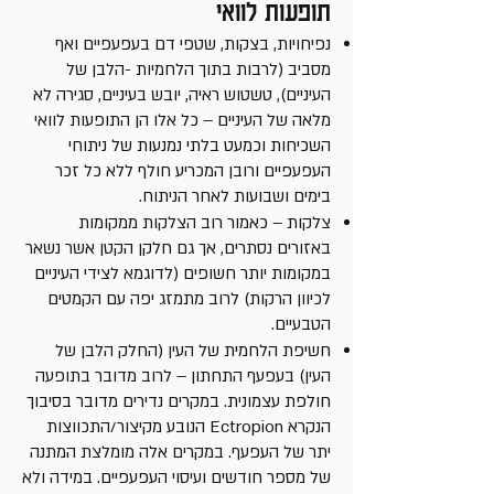
תופעות לוואי
נפיחויות, בצקות, שטפי דם בעפעפיים ואף
מסביב (לרבות בתוך הלחמיות -הלבן של
העיניים), טשטוש ראיה, יובש בעיניים, סגירה לא
מלאה של העיניים – כל אלו הן התופעות לוואי
השכיחות וכמעט בלתי נמנעות של ניתוחי
העפעפיים ורובן המכריע חולף ללא כל זכר
בימים ושבועות לאחר הניתוח.
צלקות – כאמור רוב הצלקות ממקומות
באזורים נסתרים, אך גם חלקן הקטן אשר נשאר
במקומות יותר חשופים (לדוגמא לצידי העיניים
לכיוון הרקות) לרוב מתמזג יפה עם הקמטים
הטבעיים.
חשיפת הלחמית של העין (החלק הלבן של
העין) בעפעף התחתון – לרוב מדובר בתופעה
חולפת עצמונית. במקרים נדירים מדובר בסיבוך
הנקרא Ectropion הנובע מקיצור/התכווצות
יתר של העפעף. במקרים אלה מומלצת המתנה
של מספר חודשים ועיסוי העפעפיים. במידה ולא