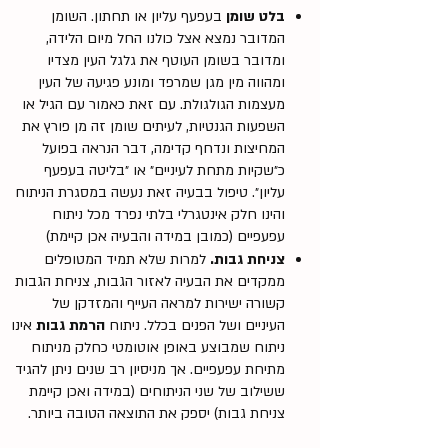
בלט שומן
בעפעף עליון או תחתון. השומן
המדובר נמצא אצל כולנו החל מיום הלידה,
ומדובר בשומן העוטף את גלגל העין מצדיו
ומהווה מין מגן שמרפד ומונע פגיעה של העין
מעצמות הגולגולת. עם זאת כאמור עם הגיל או
השפעות הגנטיות, לעיתים שומן זה מן פורץ את
המחיצות ונדחף קדימה, דבר הנראה בפועל
כ״שקיות מתחת לעיניים״ או ״בליטה בעפעף
עליון״. טיפול בבעיה זאת נעשה במסגרת הניתוח
והינו חלק אינטגרלי בלתי נפרד מכל ניתוח
עפעפיים (כמובן במידה והבעיה אכן קיימת)
צניחת גבות.
למרות שלא תמיד המטופלים
ממקדים את הבעיה לאזור הגבות, צניחת הגבות
קשורה ישירות למראה העייף והמזדקן של
העיניים ושל הפנים בכלל. ניתוח
הרמת גבות
אינו
ניתוח שמבוצע באופן אוטומטי כחלק מניתוח
מתיחת עפעפיים. אך מניסיון רב שנים ניתן להגיד
ששילוב של שני הניתוחים (במידה ואכן קיימת
צניחת גבות) יספק את התוצאה הטובה ביותר.