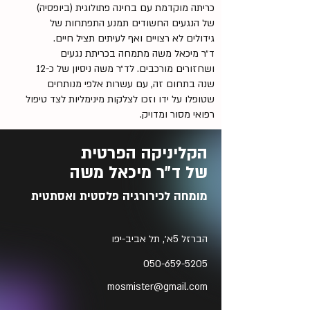
כריתה מוקדמת עם בחינה פתולוגית (ביופסיה)
של הנגעים החשודים תמנע התפתחות של
גידולים לא רצויים ואף לעיתים תציל חיים.
ד״ר מיכאל משה מתמחה בכריתת נגעים
ושחזורים מורכבים. לד״ר משה ניסיון של כ-12
שנה בתחום זה, עם עשרות אלפי מנותחים
שטופלו על ידו וזכו לצלקות מינימליות לצד טיפול
רפואי מסור ומדויק.
הקליניקה הפרטית
של ד״ר מיכאל משה
מומחה לכירורגיה פלסטית ואסתטית
הברזל 5א׳, תל אביב-יפו
050-659-5205
mosmister@gmail.com